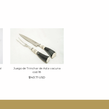
Juego de Trinchar de Asta vacuna
Juego de Trinchar de Made
l
cod.18
con hilos de alpaca 
$143.71 USD
$157.14 USD