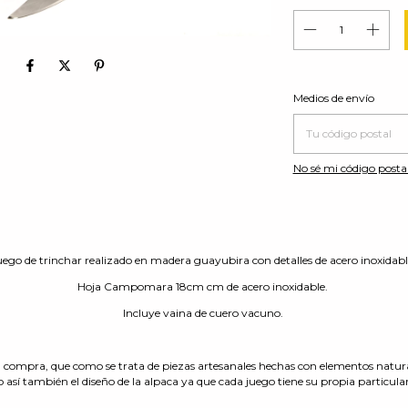
Entregas para el CP:
Medios de envío
No sé mi código posta
uego de trinchar realizado en madera guayubira con detalles de acero inoxidabl
Hoja Campomara 18cm cm de acero inoxidable.
Incluye vaina de cuero vacuno.
 compra, que como se trata de piezas artesanales hechas con elementos natural
así también el diseño de la alpaca ya que cada juego tiene su propia particula