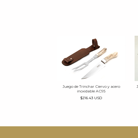
Trinchar de Tiento blanco
Juego de Trinchar Ciervo y acero
inoxidable AC95
$170.43 USD
$216.43 USD