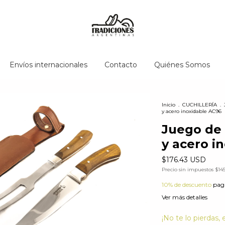
Envíos internacionales
Contacto
Quiénes Somos
Inicio
.
CUCHILLERÍA
.
y acero inoxidable AC96
Juego de 
y acero i
$176.43 USD
Precio sin impuestos
$14
10% de descuento
paga
Ver más detalles
¡No te lo pierdas, 