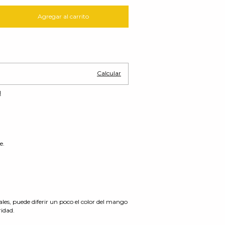
Cambiar CP
Calcular
l
e.
es, puede diferir un poco el color del mango
ridad.