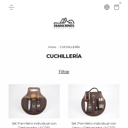
0
Inicio
.
CUCHILLERÍA
CUCHILLERÍA
Filtrar
Set Parrillero individual con
Set Parrillero individual con
Destapador (AC05)
Vaso y Destapador (AC07)