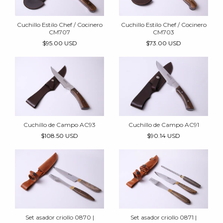
Cuchillo Estilo Chef / Cocinero
Cuchillo Estilo Chef / Cocinero
CM707
CM703
$95.00 USD
$73.00 USD
Cuchillo de Campo AC93
Cuchillo de Campo AC91
$108.50 USD
$90.14 USD
Set asador criollo 0870 |
Set asador criollo 0871 |