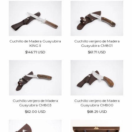
Cuchillo de Madera Guayubira
Cuchillo verijero de Madera
KING II
Guayubira CM801
$146.71 USD
$61.71 USD
Cuchillo verijero de Madera
Cuchillo verijero de Madera
Guayubira CM803
Guayubira CM800
$62.00 USD
$68.29 USD